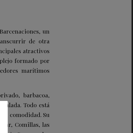
 Barcenaciones, un
anscurrir de otra
cipales atractivos
plejo formado por
nedores marítimos
rivado, barbacoa,
 salada. Todo está
a la comodidad. Su
Mar, Comillas, las