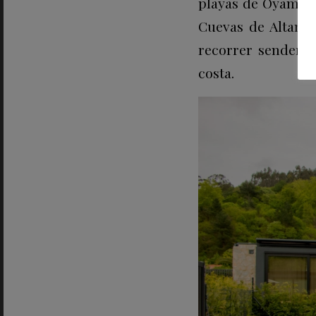
playas de Oyambre 
Cuevas de Altamir
recorrer senderos
costa.