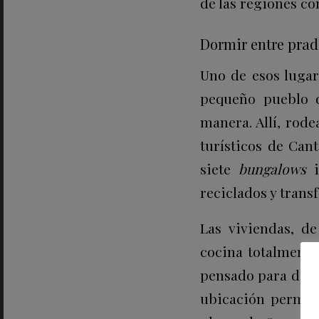
de las regiones co
Dormir entre prad
Uno de esos lugar
pequeño pueblo d
manera. Allí, rod
turísticos de Can
siete
bungalows
i
reciclados y trans
Las viviendas, d
cocina totalmente
pensado para disf
ubicación permite