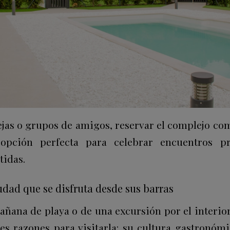
ejas o grupos de amigos, reservar el complejo co
pción perfecta para celebrar encuentros pri
idas.
udad que se disfruta desde sus barras
ñana de playa o de una excursión por el interior
es razones para visitarla: su cultura gastronómic