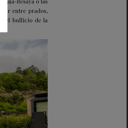
l Saja-Besaya o las
inar entre prados,
del bullicio de la