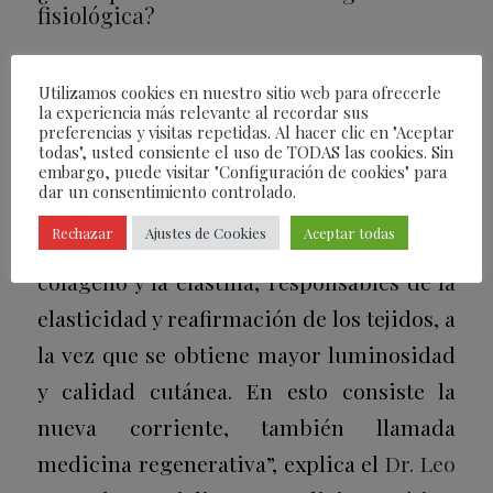
fisiológica?
“Por regeneración fisiológica se entiende
Utilizamos cookies en nuestro sitio web para ofrecerle
la auto reparación de los tejidos gracias a
la experiencia más relevante al recordar sus
preferencias y visitas repetidas. Al hacer clic en "Aceptar
la regeneración y activación de las
todas", usted consiente el uso de TODAS las cookies. Sin
propias células. Al ponerse a trabajar,
embargo, puede visitar "Configuración de cookies" para
dar un consentimiento controlado.
ponen en marcha los mecanismos
Rechazar
Ajustes de Cookies
Aceptar todas
necesarios para la inducción del
colágeno y la elastina, responsables de la
elasticidad y reafirmación de los tejidos, a
la vez que se obtiene mayor luminosidad
y calidad cutánea. En esto consiste la
nueva corriente, también llamada
medicina regenerativa”, explica el
Dr. Leo