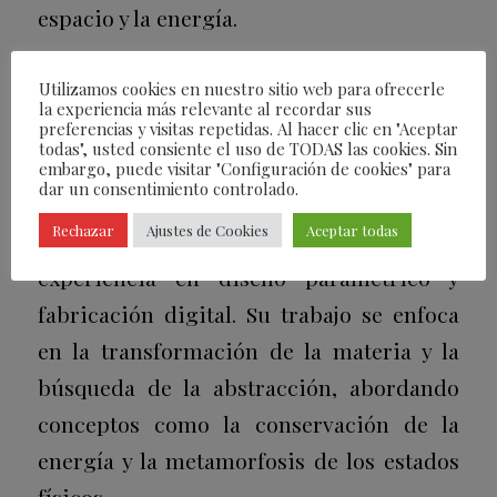
espacio y la energía.
Fernando Miñarro y su obra
Utilizamos cookies en nuestro sitio web para ofrecerle
la experiencia más relevante al recordar sus
Fernando Miñarro Mena (Madrid, 1988)
preferencias y visitas repetidas. Al hacer clic en "Aceptar
todas", usted consiente el uso de TODAS las cookies. Sin
desarrolla su obra sobre una sólida base
embargo, puede visitar "Configuración de cookies" para
dar un consentimiento controlado.
teórica y experimental, influenciado por
Rechazar
Ajustes de Cookies
Aceptar todas
su formación en arquitectura y su
experiencia en diseño paramétrico y
fabricación digital. Su trabajo se enfoca
en la transformación de la materia y la
búsqueda de la abstracción, abordando
conceptos como la conservación de la
energía y la metamorfosis de los estados
físicos.