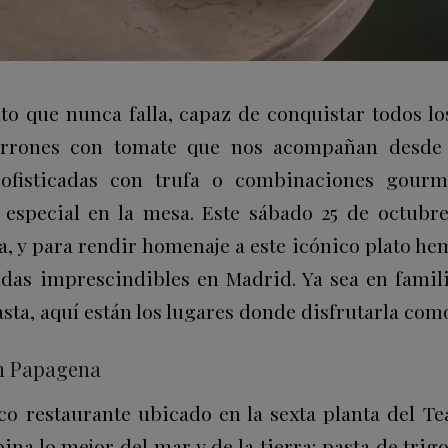
ato que nunca falla, capaz de conquistar todos lo
arrones con tomate que nos acompañan desde l
ofisticadas con trufa o combinaciones gourme
especial en la mesa. Este sábado 25 de octubre
ta, y para rendir homenaje a este icónico plato h
adas imprescindibles en Madrid. Ya sea en famili
sta, aquí están los lugares donde disfrutarla com
en Papagena
ico restaurante ubicado en la sexta planta del Te
na lo mejor del mar y de la tierra: pasta de tri