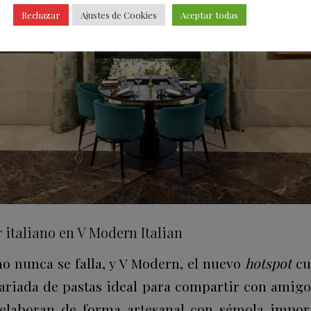
Rechazar
Ajustes de Cookies
Aceptar todas
 italiano en V Modern Italian
no nunca se falla, y V Modern, el nuevo
hotspot
cu
variada de pastas ideal para compartir con amigos
 elaboran de forma artesanal con sémola import