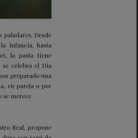
s paladares. Desde
a infancia, hasta
t, la pasta tiene
 se celebra el Día
emos preparado una
a, en pareja o por
o se merece.
atro Real, propone
go duro con ragú de