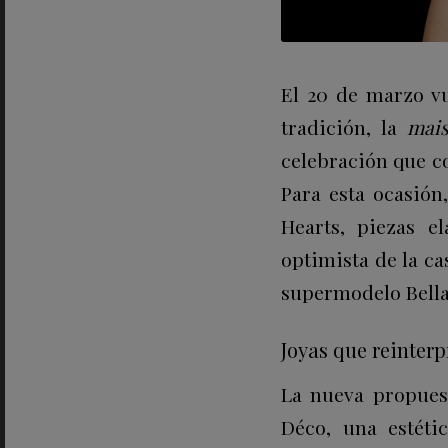
El 20 de marzo v
tradición, la
mai
celebración que co
Para esta ocasión
Hearts, piezas e
optimista de la c
supermodelo
Bell
Joyas que reinterp
La nueva propuest
Déco, una estétic