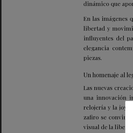
dinámico que aport
En las imágenes q
libertad y movimi
influyentes del p
elegancia contem
piezas.
Un homenaje al l
Las nuevas creaci
una innovación i
relojería y la joy
zafiro se convirt
visual de la liberta