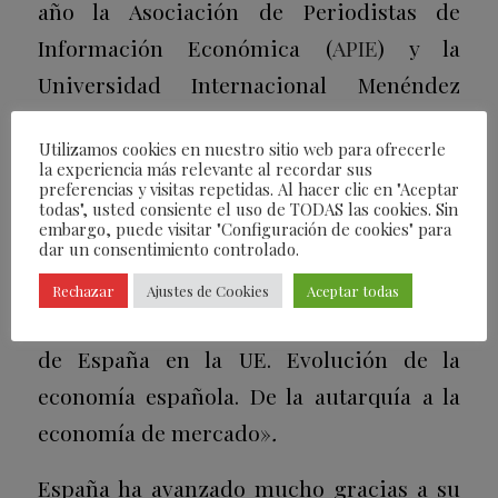
año la Asociación de Periodistas de
Información Económica (
APIE
) y la
Universidad Internacional Menéndez
Pelayo (
UIMP
), y que cuenta desde hace
Utilizamos cookies en nuestro sitio web para ofrecerle
décadas con el patrocinio de BBVA, la
la experiencia más relevante al recordar sus
preferencias y visitas repetidas. Al hacer clic en "Aceptar
entidad que preside Carlos Torres Vila.
todas", usted consiente el uso de TODAS las cookies. Sin
embargo, puede visitar "Configuración de cookies" para
Este año se celebró la edición número 42
dar un consentimiento controlado.
del seminario. El título es tan largo como
Rechazar
Ajustes de Cookies
Aceptar todas
claro (para entendidos): «Cuarenta años
de España en la UE. Evolución de la
economía española. De la autarquía a la
economía de mercado»
.
España ha avanzado mucho gracias a su