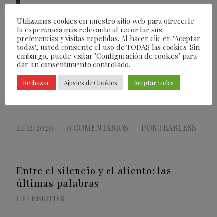
nunca hubiera existido.
Utilizamos cookies en nuestro sitio web para ofrecerle
la experiencia más relevante al recordar sus
Por Bertie Espinosa Grau
preferencias y visitas repetidas. Al hacer clic en "Aceptar
todas", usted consiente el uso de TODAS las cookies. Sin
embargo, puede visitar "Configuración de cookies" para
@bertieespinosa
dar un consentimiento controlado.
Rechazar
Ajustes de Cookies
Aceptar todas
Leer más
/
/
21/12/2020
0 COMENTARIOS
POR
FEARLESS
Entre el silencio y el aliento: las
últimas palabras
CELEBRITIES