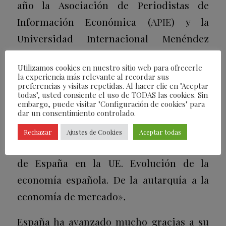
año la Asociación de Periodistas de
Información Económica (
APIE
) y la
Universidad Internacional Menéndez
Pelayo (
UIMP
), y que cuenta desde hace
Utilizamos cookies en nuestro sitio web para ofrecerle
décadas con el patrocinio de BBVA, la
la experiencia más relevante al recordar sus
preferencias y visitas repetidas. Al hacer clic en "Aceptar
entidad que preside Carlos Torres Vila.
todas", usted consiente el uso de TODAS las cookies. Sin
embargo, puede visitar "Configuración de cookies" para
Este año se celebró la edición número 42
dar un consentimiento controlado.
del seminario. El título es tan largo como
Rechazar
Ajustes de Cookies
Aceptar todas
claro (para entendidos): «Cuarenta años
de España en la UE. Evolución de la
economía española. De la autarquía a la
economía de mercado»
.
España ha avanzado mucho gracias a su