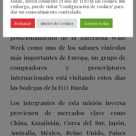
todas", usted consiente el uso de TODAS las cookies. Sin
ICEX
embargo, puede visitar "Configuración de cookies" para
dar un consentimiento controlado.
Gracias a la colaboración con el ICEX
Rechazar
Ajustes de Cookies
Aceptar todas
España Exportación e Inversiones y al
posicionamiento de la Barcelona Wine
Week como uno de los salones vinícolas
más importantes de Europa, un grupo de
compradores y prescriptores
internacionales está visitando estos días
las bodegas de la D.O. Rueda.
Los integrantes de esta misión inversa
provienen de mercados clave como
China, Kazajistán, Corea del Sur, Japón,
Australia, México, Reino Unido, Países