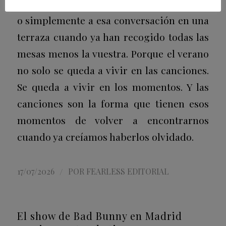
Menorca. O quizá suene a un viaje a Berlín
o simplemente a esa conversación en una
terraza cuando ya han recogido todas las
mesas menos la vuestra. Porque el verano
no solo se queda a vivir en las canciones.
Se queda a vivir en los momentos. Y las
canciones son la forma que tienen esos
momentos de volver a encontrarnos
cuando ya creíamos haberlos olvidado.
/
17/07/2026
POR
FEARLESS EDITORIAL
El show de Bad Bunny en Madrid