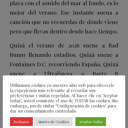
playa con el sonido del mar al fondo, es lo
mejor del verano. Ese instante suena a
canción que no recuerdas de dónde viene
pero que llevas dentro desde hace tiempo.
Quizá el verano de 2026 suene a Bad
Bunny llenando estadios. Quizá suene a
Fontaines D.C. recorriendo España. Quizá
suene a Ultraligera o Barry B
conquistando festivales. Quizá suene a
Utilizamos cookies en nuestro sitio web para ofrecerle
la experiencia más relevante al recordar sus
Vivaldi trescientos años después. Quizá
preferencias y visitas repetidas. Al hacer clic en "Aceptar
todas", usted consiente el uso de TODAS las cookies. Sin
suene al FIB, a Sonorama o al indie que te
embargo, puede visitar "Configuración de cookies" para
hacía pertenecer a algo. O a las noches en
dar un consentimiento controlado.
Santa Pola. O al faro de Cavalleria en
Rechazar
Ajustes de Cookies
Aceptar todas