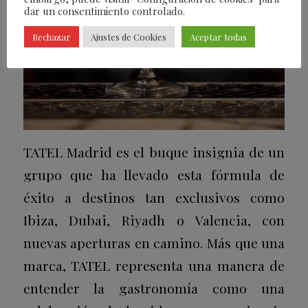
dar un consentimiento controlado.
Rechazar
Ajustes de Cookies
Aceptar todas
TATEL Madrid es el buque insignia de un
grupo que ha llevado esta fórmula de
éxito a destinos tan exclusivos como
Ibiza, Dubai, Riyadh o Valencia, con
nuevas aperturas en camino. Más que una
marca, TATEL representa una manera de
entender la gastronomía como una