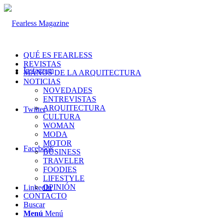
QUÉ ES FEARLESS
REVISTAS
Instagram
MANOS DE LA ARQUITECTURA
NOTICIAS
NOVEDADES
ENTREVISTAS
ARQUITECTURA
Twitter
CULTURA
WOMAN
MODA
MOTOR
Facebook
BUSINESS
TRAVELER
FOODIES
LIFESTYLE
OPINIÓN
LinkedIn
CONTACTO
Buscar
Menú
Menú