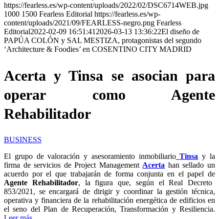
https://fearless.es/wp-content/uploads/2022/02/DSC6714WEB.jpg
1000
1500
Fearless Editorial
https://fearless.es/wp-
content/uploads/2021/09/FEARLESS-negro.png
Fearless
Editorial
2022-02-09 16:51:41
2026-03-13 13:36:22
El diseño de
PAPÚA COLÓN y SAL MESTIZA, protagonistas del segundo
‘Architecture & Foodies’ en COSENTINO CITY MADRID
Acerta y Tinsa se asocian para
operar como Agente
Rehabilitador
BUSINESS
El grupo de valoración y asesoramiento inmobiliario
Tinsa
y la
firma de servicios de Project Management
Acerta
han sellado un
acuerdo por el que trabajarán de forma conjunta en el papel de
Agente Rehabilitador
, la figura que, según el Real Decreto
853/2021, se encargará de dirigir y coordinar la gestión técnica,
operativa y financiera de la rehabilitación energética de edificios en
el seno del Plan de Recuperación, Transformación y Resiliencia.
Leer más