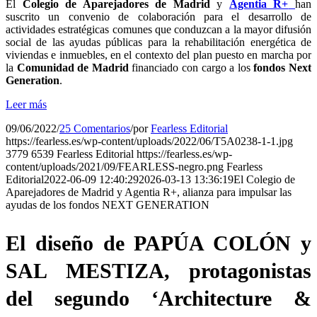
El
Colegio de Aparejadores de Madrid
y
Agentia R+
han
suscrito un convenio de colaboración para el desarrollo de
actividades estratégicas comunes que conduzcan a la mayor difusión
social de las ayudas públicas para la rehabilitación energética de
viviendas e inmuebles, en el contexto del plan puesto en marcha por
la
Comunidad de Madrid
financiado con cargo a los
fondos Next
Generation
.
Leer más
09/06/2022
/
25 Comentarios
/
por
Fearless Editorial
https://fearless.es/wp-content/uploads/2022/06/T5A0238-1-1.jpg
3779
6539
Fearless Editorial
https://fearless.es/wp-
content/uploads/2021/09/FEARLESS-negro.png
Fearless
Editorial
2022-06-09 12:40:29
2026-03-13 13:36:19
El Colegio de
Aparejadores de Madrid y Agentia R+, alianza para impulsar las
ayudas de los fondos NEXT GENERATION
El diseño de PAPÚA COLÓN y
SAL MESTIZA, protagonistas
del segundo ‘Architecture &