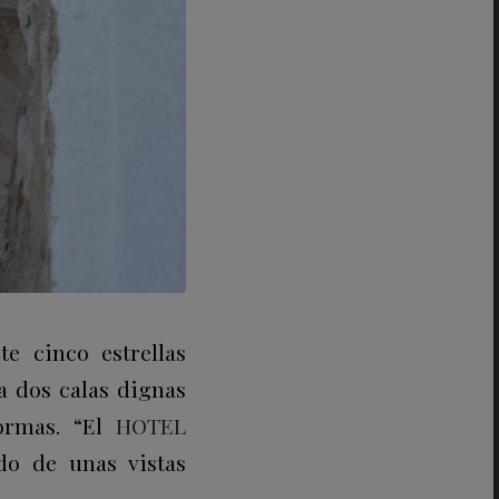
ste
cinco estrellas
a dos calas dignas
formas. “El
HOTEL
do de unas vistas