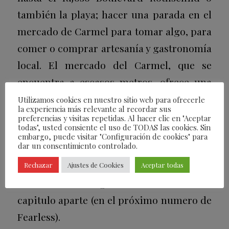
también la playa; hacer una parada en el
mercado de Carmel para tomar algo, para
comer o comprar artesanía y gastronomía
local. El mercado del Carmel, que se
encuentra a escasos metros, ofrece una
intensa experiencia de sabores, olores,
Utilizamos cookies en nuestro sitio web para ofrecerle
la experiencia más relevante al recordar sus
sonidos y sonrisas de sus comerciantes.
preferencias y visitas repetidas. Al hacer clic en "Aceptar
todas", usted consiente el uso de TODAS las cookies. Sin
También tiene algunos de los mejores
embargo, puede visitar "Configuración de cookies" para
dar un consentimiento controlado.
restaurantes de la ciudad escondidos en
las callejuelas que conducen al mar
Rechazar
Ajustes de Cookies
Aceptar todas
Mediterráneo. La gastronomía merece un
capitulo aparte (en el próximo numero de
Fearless).