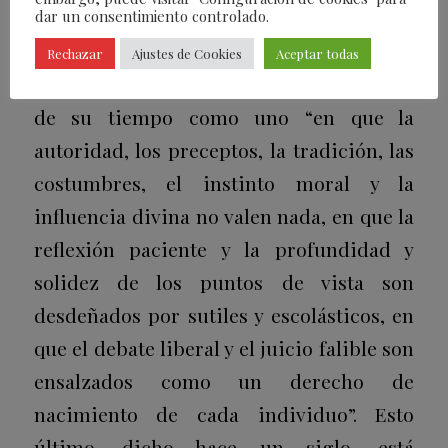
dar un consentimiento controlado.
XI.
Rechazar
Ajustes de Cookies
Aceptar todas
Newman describe el estado de la sociedad
de su tiempo como uno “en que la
autoridad, los preceptos, la tradición, las
costumbres, el instinto moral y la
influencia divina no valen nada, en que la
reflexión paciente y la profundidad y
solidez de los puntos de vista son
desdeñados por sutiles y escolásticos, en
que el debate liberal y el juicio falible son
ensalzados como un derecho de
nacimiento de cada individuo”. Esto
último, dicho hace un siglo, está