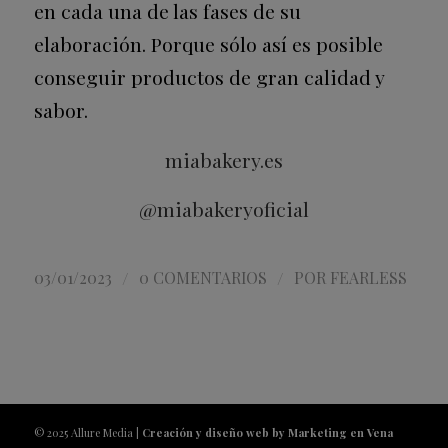
en cada una de las fases de su
elaboración. Porque sólo así es posible
conseguir productos de gran calidad y
sabor.
miabakery.es
@miabakeryoficial
/
/
03/01/2023
0 COMENTARIOS
POR
FEARLESS
© 2025 Allure Media |
Creación y diseño web by Marketing en Vena