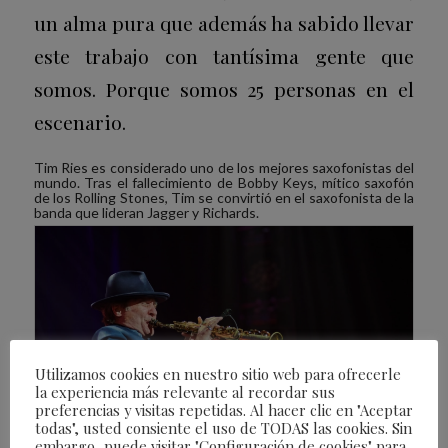
un alma pura que además ha sabido llevar
este trabajo con tantísima gente que
somos. Porque somos 25 personas en el
escenario.
Tim Ries es considerado uno de los mejores saxofonistas del
mundo. Tras el fallecimiento de Bobby Keys, mítico saxofón
de los Rolling Stones, Tim se convirtió en el saxofonista de la
banda que lideran Jagger y Richards.
Utilizamos cookies en nuestro sitio web para ofrecerle
la experiencia más relevante al recordar sus
preferencias y visitas repetidas. Al hacer clic en "Aceptar
todas", usted consiente el uso de TODAS las cookies. Sin
embargo, puede visitar "Configuración de cookies" para