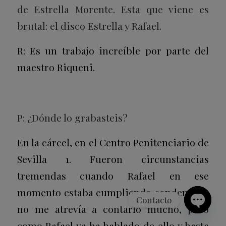
de Estrella Morente. Esta que viene es
brutal: el disco Estrella y Rafael.
R: Es un trabajo increíble por parte del
maestro Riqueni.
P: ¿Dónde lo grabasteis?
En la cárcel, en el Centro Penitenciario de
Sevilla 1. Fueron circunstancias
tremendas cuando Rafael en ese
momento estaba cumpliendo condena. Yo
Contacto
no me atrevía a contarlo mucho, pero
Open
como Rafael ya ha hablado de ello y hasta
chaty