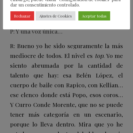
dar un consentimiento controlado.
Tim Ries en OCO The Show.
(Imagen extraída de: ocotheshow.com).
Rechazar
Ajustes de Cookies
Aceptar todas
P: Y una voz única…
R: Bueno yo he sido seguramente la más
mediocre de todos. El nivel es
top
. Yo me
siento abrumada por la cantidad de
talento que hay: esa Belén López, el
cuerpo de baile con Rapico, con Kellian…
ese elenco donde está Popo, esos coros…
Y Curro Conde Morente, que no se puede
tener más categoría en un escenario,
porque lo lleva dentro. Mira que yo he