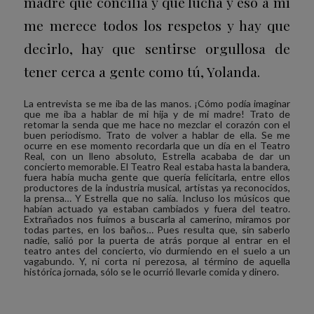
madre que concilia y que lucha y eso a mí
me merece todos los respetos y hay que
decirlo, hay que sentirse orgullosa de
tener cerca a gente como tú, Yolanda.
La entrevista se me iba de las manos. ¡Cómo podía imaginar
que me iba a hablar de mi hija y de mi madre! Trato de
retomar la senda que me hace no mezclar el corazón con el
buen periodismo. Trato de volver a hablar de ella. Se me
ocurre en ese momento recordarla que un día en el Teatro
Real, con un lleno absoluto, Estrella acababa de dar un
concierto memorable. El Teatro Real estaba hasta la bandera,
fuera había mucha gente que quería felicitarla, entre ellos
productores de la industria musical, artistas ya reconocidos,
la prensa… Y Estrella que no salía. Incluso los músicos que
habían actuado ya estaban cambiados y fuera del teatro.
Extrañados nos fuimos a buscarla al camerino, miramos por
todas partes, en los baños… Pues resulta que, sin saberlo
nadie, salió por la puerta de atrás porque al entrar en el
teatro antes del concierto, vio durmiendo en el suelo a un
vagabundo. Y, ni corta ni perezosa, al término de aquella
histórica jornada, sólo se le ocurrió llevarle comida y dinero.