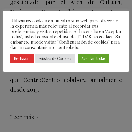
gestionado por el Área de Cultura,
Turismo y Deporte del Ayuntamiento a
través de Madrid Destino, la exposición
Utilizamos cookies en nuestro sitio web para ofrecerle
la experiencia más relevante al recordar sus
Entre el arte y la moda. Fotografías
preferencias y visitas repetidas. Al hacer clic en "Aceptar
todas", usted consiente el uso de TODAS las cookies. Sin
de la colección de
Carla Sozzani
. La
embargo, puede visitar "Configuración de cookies" para
dar un consentimiento controlado.
muestra forma parte de la Sección Oficial
Rechazar
Ajustes de Cookies
Aceptar todas
de la XXIII edición de PHotoESPAÑA,
festival internacional de fotografía, con el
que CentroCentro colabora anualmente
desde 2015.
Leer más