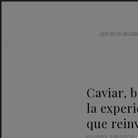
QUÉ ES FEARLESS
Caviar, b
la exper
que rein
FOODIES
,
LIFESTYLE