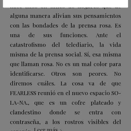
hace años en miles de hogares que de
alguna manera alivian sus pensamientos
con las bondades de la prensa rosa. Es
una de sus funciones. Ante el
catastrofismo del telediario, la vida
misma de la prensa social. Sí, esa misma
que llaman rosa. No es un mal color para
identificarse. Otros son peores. No
diremos cuáles. La cosa va de que
FEARLESS reunió en el nuevo espacio SO-
LA-NA., que es un cofre plateado y
clandestino donde se entra con
contraseña, a los rostros visibles del
Leer más