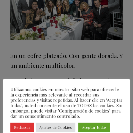
En un cofre plateado. Con gente dorada. Y
un ambiente multicolor.
No sabríamos como definir una noche en
la que juntamos a lo mejor de la prensa
Utilizamos cookies en nuestro sitio web para ofrecerle
la experiencia más relevante al recordar sus
rosa (con perdón de los ausentes) para
preferencias y visitas repetidas. Al hacer clic en "Aceptar
todas", usted consiente el uso de TODAS las cookies. Sin
homenajearlos y titular este reportaje
embargo, puede visitar "Configuración de cookies" para
dar un consentimiento controlado.
como
Arriba los Corazones
. Arriba
Rechazar
Ajustes de Cookies
Aceptar todas
siempre porque esta gente se cuela desde