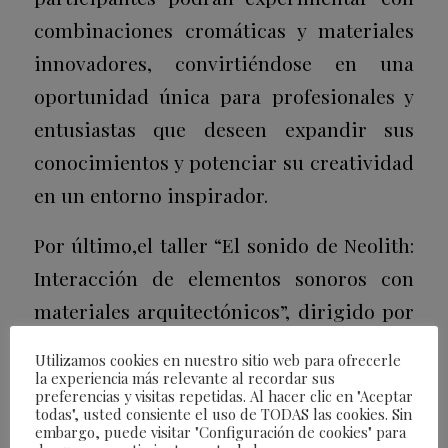
combinaciones cromáticas y materiales
innovadores, convirtiéndose en una
oportunidad única para profesionales y
entusiastas que deseen expandir sus
conocimientos y potenciar su creatividad
en un entorno inspirador.
Por último,el taller “El sonido de Neolith:
Interacción de elementos sonoros con
materiales arquitectónicos”, dirigido por
Rafael Fernández, responsable comercial
Utilizamos cookies en nuestro sitio web para ofrecerle
de Amina en España, se centrará en el
la experiencia más relevante al recordar sus
preferencias y visitas repetidas. Al hacer clic en "Aceptar
análisis de cómo los sonidos interactúan
todas", usted consiente el uso de TODAS las cookies. Sin
embargo, puede visitar "Configuración de cookies" para
con los materiales arquitectónicos, un