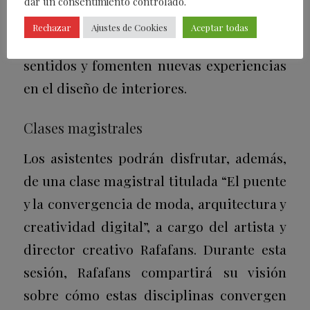
dar un consentimiento controlado.
aspecto clave para la creación de espacios
Rechazar
Ajustes de Cookies
Aceptar todas
multisensoriales que estimulen los
sentidos y fomenten nuevas experiencias
en el diseño de interiores.
Clases magistrales
Los asistentes podrán disfrutar, además,
de una clase magistral titulada “El puente
y la convergencia de moda, arquitectura y
creatividad digital”, a cargo del artista y
director creativo Rafafans. Durante esta
sesión, Rafafans compartirá su visión
sobre cómo estas disciplinas convergen