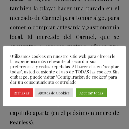
también la playa; hacer una parada en el
mercado de Carmel para tomar algo, para
comer o comprar artesanía y gastronomía
local. El mercado del Carmel, que se
encuentra a escasos metros, ofrece una
intensa experiencia de sabores, olores,
Utilizamos cookies en nuestro sitio web para ofrecerle
la experiencia más relevante al recordar sus
sonidos y sonrisas de sus comerciantes.
preferencias y visitas repetidas. Al hacer clic en "Aceptar
todas", usted consiente el uso de TODAS las cookies. Sin
También tiene algunos de los mejores
embargo, puede visitar "Configuración de cookies" para
dar un consentimiento controlado.
restaurantes de la ciudad escondidos en
las callejuelas que conducen al mar
Rechazar
Ajustes de Cookies
Aceptar todas
Mediterráneo. La gastronomía merece un
capitulo aparte (en el próximo numero de
Fearless).