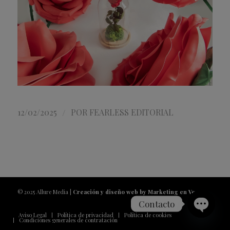
/
12/02/2025
POR
FEARLESS EDITORIAL
© 2025 Allure Media |
Creación y diseño web by Marketing en Vena
Contacto
Aviso Legal
Política de privacidad
Política de cookies
Condiciones generales de contratación
Open
chaty