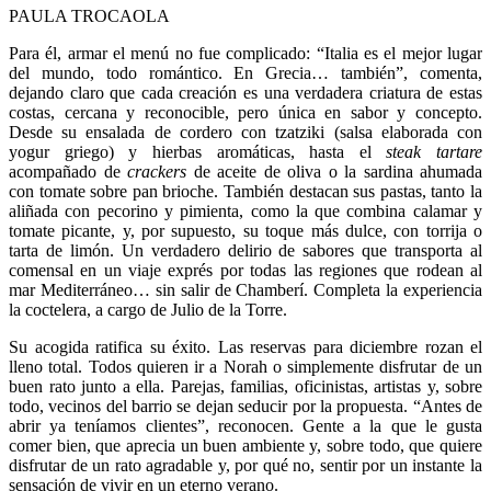
PAULA TROCAOLA
Para él, armar el menú no fue complicado: “Italia es el mejor lugar
del mundo, todo romántico. En Grecia… también”, comenta,
dejando claro que cada creación es una verdadera criatura de estas
costas, cercana y reconocible, pero única en sabor y concepto.
Desde su ensalada de cordero con tzatziki (salsa elaborada con
yogur griego) y hierbas aromáticas, hasta el
steak tartare
acompañado de
crackers
de aceite de oliva o la sardina ahumada
con tomate sobre pan brioche. También destacan sus pastas, tanto la
aliñada con pecorino y pimienta, como la que combina calamar y
tomate picante, y, por supuesto, su toque más dulce, con torrija o
tarta de limón. Un verdadero delirio de sabores que transporta al
comensal en un viaje exprés por todas las regiones que rodean al
mar Mediterráneo… sin salir de Chamberí. Completa la experiencia
la coctelera, a cargo de Julio de la Torre.
Su acogida ratifica su éxito. Las reservas para diciembre rozan el
lleno total. Todos quieren ir a Norah o simplemente disfrutar de un
buen rato junto a ella. Parejas, familias, oficinistas, artistas y, sobre
todo, vecinos del barrio se dejan seducir por la propuesta. “Antes de
abrir ya teníamos clientes”, reconocen. Gente a la que le gusta
comer bien, que aprecia un buen ambiente y, sobre todo, que quiere
disfrutar de un rato agradable y, por qué no, sentir por un instante la
sensación de vivir en un eterno verano.