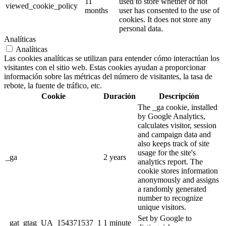
11
used to store whether or not
viewed_cookie_policy
months
user has consented to the use of
cookies. It does not store any
personal data.
Analíticas
Analíticas
Las cookies analíticas se utilizan para entender cómo interactúan los
visitantes con el sitio web. Estas cookies ayudan a proporcionar
información sobre las métricas del número de visitantes, la tasa de
rebote, la fuente de tráfico, etc.
Cookie
Duración
Descripción
The _ga cookie, installed
by Google Analytics,
calculates visitor, session
and campaign data and
also keeps track of site
usage for the site's
_ga
2 years
analytics report. The
cookie stores information
anonymously and assigns
a randomly generated
number to recognize
unique visitors.
Set by Google to
_gat_gtag_UA_154371537_1
1 minute