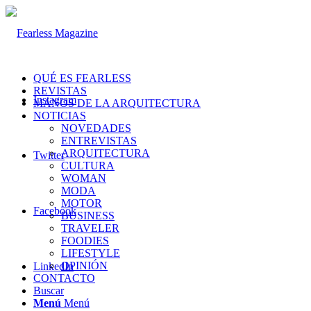
QUÉ ES FEARLESS
REVISTAS
Instagram
MANOS DE LA ARQUITECTURA
NOTICIAS
NOVEDADES
ENTREVISTAS
ARQUITECTURA
Twitter
CULTURA
WOMAN
MODA
MOTOR
Facebook
BUSINESS
TRAVELER
FOODIES
LIFESTYLE
OPINIÓN
LinkedIn
CONTACTO
Buscar
Menú
Menú