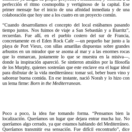
perfección el ritmo cosmopolita y vertiginoso de la capital. Ese
primer mensaje fue el inicio de una afinidad inmediata y de una
colaboración que hoy une a los cuatro en un proyecto común.
“Cuando desarrollamos el concepto del local estábamos pasando
tiempo juntos. Nos fuimos de viaje a San Sebastián y a Biarritz”,
recuerdan. Fue allí, en el pueblo costero del sur de Francia,
concretamente en el Eden Rock Cafe —un pequeño bar junto a la
playa de Port Vieux, con sillas amarillas dispuestas sobre grandes
arbustos en un mirador que se asoma al mar y a las enormes rocas
que lo enmarcan, justamente lo que se muestra en la misiva—,
donde la inspiración apareció. Se sintieron atraídos por la filosofía
de los Murphy, quienes sostenían que este enclave era el lugar ideal
para disfrutar de la vida mediterránea: tomar sol, beber buen vino y
saborear buena comida. En ese instante, nació Norah y lo hizo con
un lema firme:
Born in the Mediterranean
.
Poco a poco, la idea fue tomando forma. “Pensamos bien la
localización. Queríamos un lugar que dejara entrar mucha luz. No
queríamos algo cerrado, ya que estamos hablando del Mediterráneo.
Queríamos transmitir esa sensación. Fue difícil encontrarlo”, dice