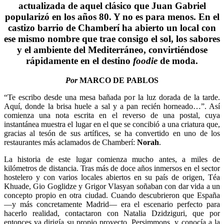
actualizada de aquel clásico que Juan Gabriel
popularizó en los años 80. Y no es para menos. En el
castizo barrio de Chamberí ha abierto un local con
ese mismo nombre que trae consigo el sol, los sabores
y el ambiente del Mediterráneo, convirtiéndose
rápidamente en el destino
foodie
de moda.
Por
MARCO DE PABLOS
“Te escribo desde una mesa bañada por la luz dorada de la tarde.
Aquí, donde la brisa huele a sal y a pan recién horneado…”. Así
comienza una nota escrita en el reverso de una postal, cuya
instantánea muestra el lugar en el que se concibió a una criatura que,
gracias al tesón de sus artífices, se ha convertido en uno de los
restaurantes más aclamados de Chamberí:
Norah
.
La historia de este lugar comienza mucho antes, a miles de
kilómetros de distancia. Tras más de doce años inmersos en el sector
hostelero y con varios locales abiertos en su país de origen, Téa
Khuade, Gio Goglidze y Grigor Vlasyan soñaban con dar vida a un
concepto propio en otra ciudad. Cuando descubrieron que España
—y más concretamente Madrid— era el escenario perfecto para
hacerlo realidad, contactaron con Natalia Dzidziguri, que por
entonces ya dirigía su propio proyecto, Persimmons, y conocía a la