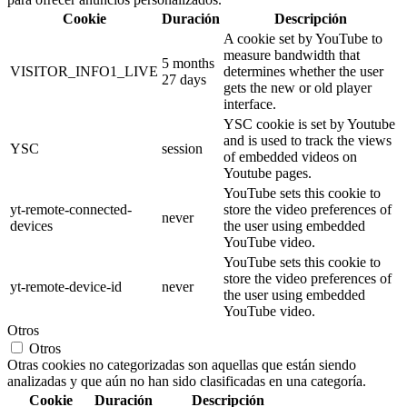
Cookie
Duración
Descripción
A cookie set by YouTube to
measure bandwidth that
5 months
VISITOR_INFO1_LIVE
determines whether the user
27 days
gets the new or old player
interface.
YSC cookie is set by Youtube
and is used to track the views
YSC
session
of embedded videos on
Youtube pages.
YouTube sets this cookie to
yt-remote-connected-
store the video preferences of
never
devices
the user using embedded
YouTube video.
YouTube sets this cookie to
store the video preferences of
yt-remote-device-id
never
the user using embedded
YouTube video.
Otros
Otros
Otras cookies no categorizadas son aquellas que están siendo
analizadas y que aún no han sido clasificadas en una categoría.
Cookie
Duración
Descripción