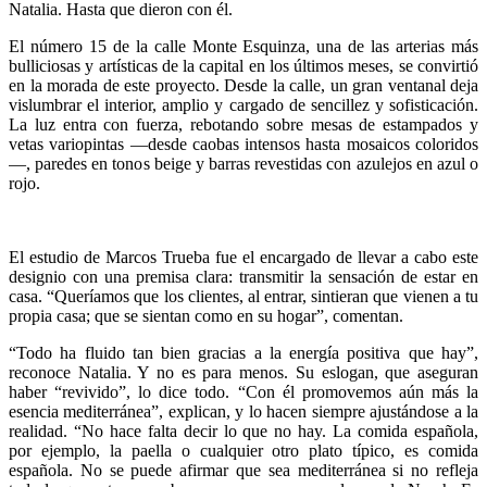
Natalia. Hasta que dieron con él.
El número 15 de la calle Monte Esquinza, una de las arterias más
bulliciosas y artísticas de la capital en los últimos meses, se convirtió
en la morada de este proyecto. Desde la calle, un gran ventanal deja
vislumbrar el interior, amplio y cargado de sencillez y sofisticación.
La luz entra con fuerza, rebotando sobre mesas de estampados y
vetas variopintas —desde caobas intensos hasta mosaicos coloridos
—, paredes en tonos beige y barras revestidas con azulejos en azul o
rojo.
El estudio de Marcos Trueba fue el encargado de llevar a cabo este
designio con una premisa clara: transmitir la sensación de estar en
casa. “Queríamos que los clientes, al entrar, sintieran que vienen a tu
propia casa; que se sientan como en su hogar”, comentan.
“Todo ha fluido tan bien gracias a la energía positiva que hay”,
reconoce Natalia. Y no es para menos. Su eslogan, que aseguran
haber “revivido”, lo dice todo. “Con él promovemos aún más la
esencia mediterránea”, explican, y lo hacen siempre ajustándose a la
realidad. “No hace falta decir lo que no hay. La comida española,
por ejemplo, la paella o cualquier otro plato típico, es comida
española. No se puede afirmar que sea mediterránea si no refleja