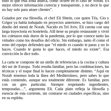
todo lo que esta zona abarca, como ocurre en el caso de Norah. Es
mejor ofrecer información correcta y transparente, y no decir lo que
no hay solo para atraer clientes”.
Guiados por esa filosofía, el chef Eli Shtein, con quien Téa, Gio y
Grigor ya había trabajado en proyectos anteriores, se hizo cargo del
diseño del menú de Norah. Nacido en Tel Aviv, Eli cuenta con una
larga trayectoria en hostelería. Allí tiene su propio restaurante y vivió
los coletazos más duros de la pandemia, por lo que conoce tanto las
virtudes como los desafíos del oficio. Sin embargo, tanto él como el
resto del equipo defienden que “el miedo es cuando te paras y no lo
haces. Cuando te gusta lo que haces, el miedo no existe”. Esa
convicción lo dice todo.
La carta se compone de un sinfín de referencias a la cocina y cultura
del sur de Europa. Todo resulta familiar, pero las combinaciones, las
técnicas y el toque final lo hacen completamente distinto. “Aquí en
Norah tenemos toda la línea del Mediterráneo, pero sabes lo que
estás comiendo, aunque sea totalmente diferente. Es familiar, pero
con un giro particular. Siempre respetando ingredientes,
temporadas…”, argumenta Eli. Cada plato refleja la filosofía y
esencia de esta corriente, sin centrarse en ciudades específicas, sino
en su espíritu.