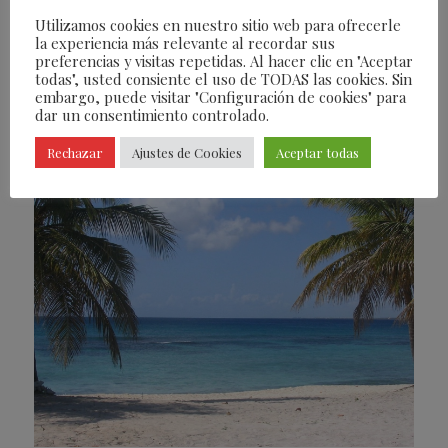
Utilizamos cookies en nuestro sitio web para ofrecerle
conociendo la
verdadera República
la experiencia más relevante al recordar sus
Dominicana
, su gente, su cultura y su rica
preferencias y visitas repetidas. Al hacer clic en "Aceptar
todas", usted consiente el uso de TODAS las cookies. Sin
gastronomía, sin renunciar a la
embargo, puede visitar "Configuración de cookies" para
dar un consentimiento controlado.
comodidad de alojamientos de calidad.
Rechazar
Ajustes de Cookies
Aceptar todas