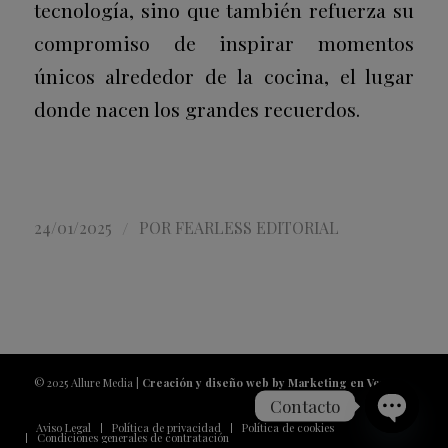
tecnología, sino que también refuerza su
compromiso de inspirar momentos
únicos alrededor de la cocina, el lugar
donde nacen los grandes recuerdos.
/
24/01/2025
POR
FEARLESS EDITORIAL
© 2025 Allure Media |
Creación y diseño web by Marketing en Vena
Contacto
Aviso Legal
Política de privacidad
Política de cookies
Condiciones generales de contratación
Open