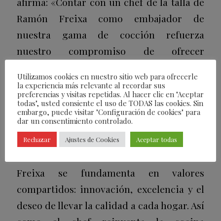
afirma: «Contar con un chef de la talla de
Ramón Freixa como embajador de
nuestra gama de cocción refuerza
nuestro compromiso de ofrecer
productos que inspiren a los amantes de
Utilizamos cookies en nuestro sitio web para ofrecerle
la cocina. Esta colaboración es un reflejo
la experiencia más relevante al recordar sus
preferencias y visitas repetidas. Al hacer clic en "Aceptar
de cómo innovación y tradición pueden
todas", usted consiente el uso de TODAS las cookies. Sin
embargo, puede visitar "Configuración de cookies" para
unirse para crear momentos únicos en el
dar un consentimiento controlado.
corazón del hogar: la cocina»
.
Rechazar
Ajustes de Cookies
Aceptar todas
La colaboración entre Hisense y Ramón
Freixa se fundamenta en valores
compartidos: innovación, excelencia y el
deseo de llevar la calidad a cada hogar. Así