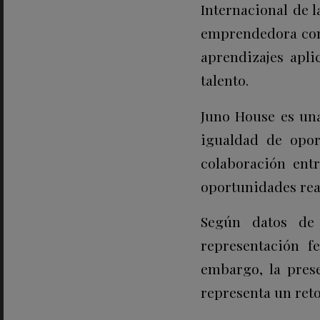
Internacional de 
emprendedora com
aprendizajes apli
talento.
Juno House es un
igualdad de opor
colaboración ent
oportunidades real
Según datos d
representación 
embargo, la
pres
representa un reto