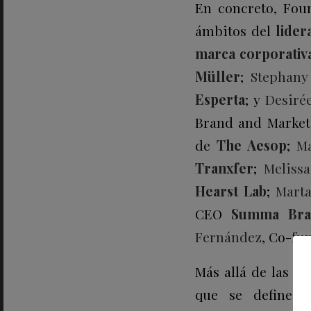
En concreto, Fou
ámbitos del
lider
marca corporativ
Müller
;
Stephany
Esperta
; y
Desiré
Brand and Market
de
The Aesop
;
M
Tranxfer
;
Meliss
Hearst Lab
;
Marta
CEO
Summa Bra
Fernández
, Co-fu
Más allá de las c
que se define c