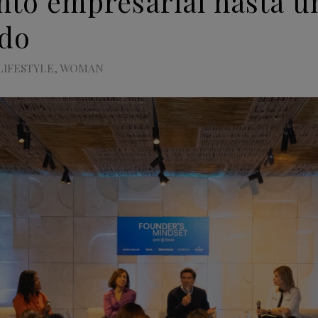
nto empresarial hasta u
ido
LIFESTYLE
,
WOMAN