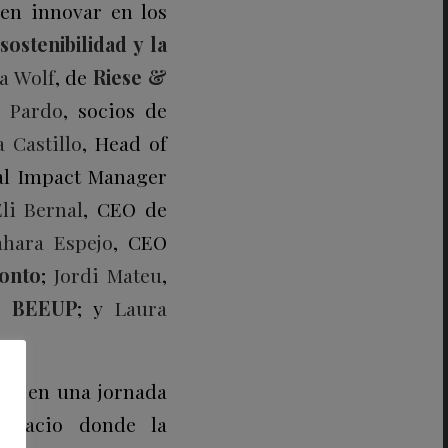
en innovar en los
 sostenibilidad y la
a Wolf
, de
Riese &
a Pardo
, socios de
 Castillo
, Head of
ial Impact Manager
li Bernal
, CEO de
ahara Espejo
, CEO
onto
;
Jordi Mateu
,
 –
BEEUP
;
y
Laura
ios en una jornada
espacio donde la