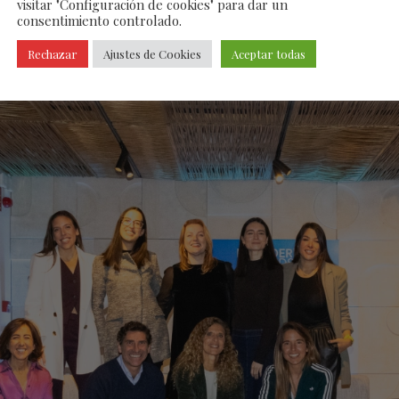
visitar "Configuración de cookies" para dar un
ra en torno al género, sino al
talento, la innovac
consentimiento controlado.
o real
. De este modo, en lugar de hablar de brec
Rechazar
Ajustes de Cookies
Aceptar todas
 sobre la mesa
ideas, innovación y aprendizajes re