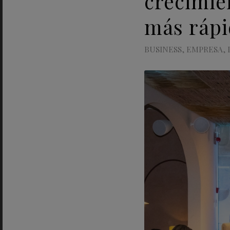
crecimie
más ráp
BUSINESS
,
EMPRESA
,