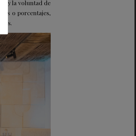
ión y la voluntad de
has o porcentajes,
ales
.