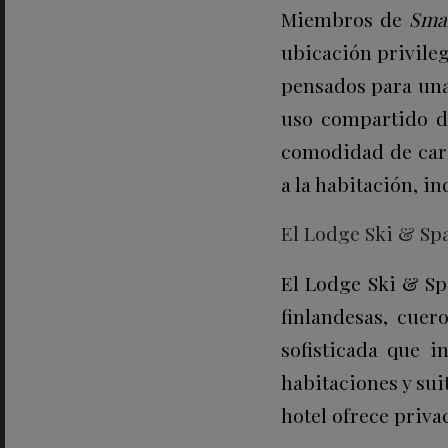
Miembros de
Smal
ubicación privilegi
pensados para una
uso compartido d
comodidad de carg
a la habitación, i
El Lodge Ski & Spa
El Lodge Ski & Sp
finlandesas, cuer
sofisticada que i
habitaciones y sui
hotel ofrece priva