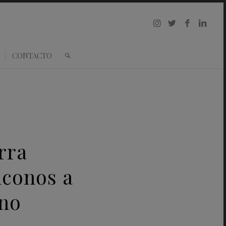
CONTACTO
rra
iconos a
rno