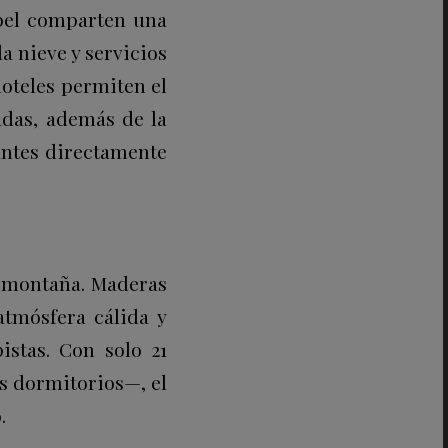
bel comparten una
la nieve y servicios
oteles permiten el
zadas, además de la
antes directamente
a montaña. Maderas
atmósfera cálida y
istas. Con solo 21
es dormitorios—, el
.