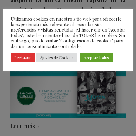
revista Fearless
©
en cualquier de los 10
establecimientos de
Sanchez Romero
en
Utilizamos cookies en nuestro sitio web para ofrecerle
la experiencia más relevante al recordar sus
Madrid, en el quiosco de la C/ Serrano
preferencias y visitas repetidas. Al hacer clic en "Aceptar
todas", usted consiente el uso de TODAS las cookies. Sin
nº102 (Embajada Americana) o en el
embargo, puede visitar "Configuración de cookies" para
dar un consentimiento controlado.
restaurante KaButoKaji de Aravaca
Rechazar
Ajustes de Cookies
Aceptar todas
Leer más