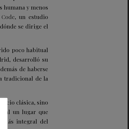
más humana y menos
 Code
, un estudio
 dónde se dirige el
rido poco habitual
rid, desarrolló su
además de haberse
 tradicional de la
ocio clásica, sino
pital un lugar que
n más integral del