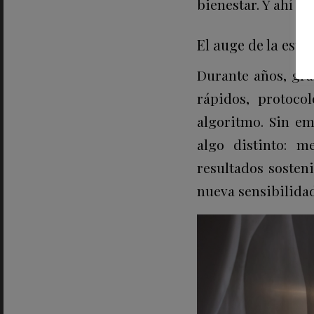
bienestar.
Y ahí es
El auge de la esté
Durante años, gra
rápidos, protoco
algoritmo. Sin e
algo distinto: m
resultados sosteni
nueva sensibilidad