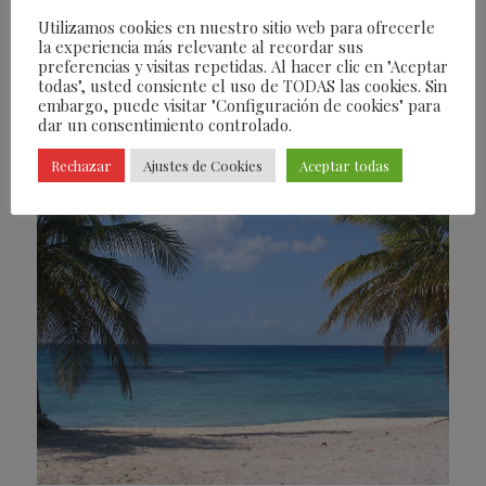
Utilizamos cookies en nuestro sitio web para ofrecerle
conociendo la
verdadera República
la experiencia más relevante al recordar sus
Dominicana
, su gente, su cultura y su rica
preferencias y visitas repetidas. Al hacer clic en "Aceptar
todas", usted consiente el uso de TODAS las cookies. Sin
gastronomía, sin renunciar a la
embargo, puede visitar "Configuración de cookies" para
dar un consentimiento controlado.
comodidad de alojamientos de calidad.
Rechazar
Ajustes de Cookies
Aceptar todas