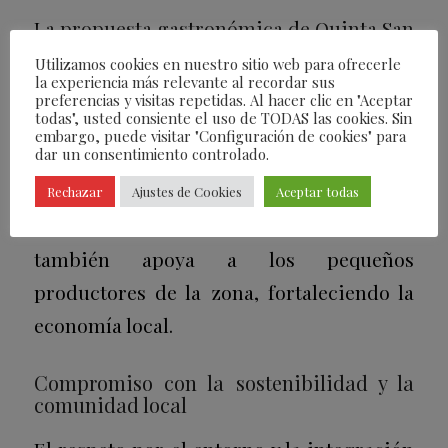
La propuesta gastronómica de Quinta San
Francisco es un homenaje a los sabores
Utilizamos cookies en nuestro sitio web para ofrecerle
la experiencia más relevante al recordar sus
de Castilla y León. Utilizando productos
preferencias y visitas repetidas. Al hacer clic en "Aceptar
todas", usted consiente el uso de TODAS las cookies. Sin
locales de alta calidad, el equipo de
embargo, puede visitar "Configuración de cookies" para
dar un consentimiento controlado.
cocina crea platos que celebran la riqueza
culinaria de la región. Este enfoque no
Rechazar
Ajustes de Cookies
Aceptar todas
solo deleita a los huéspedes, sino que
también apoya a los pequeños
productores de la zona, fortaleciendo la
economía local.
Compromiso con la sostenibilidad y la
comunidad local