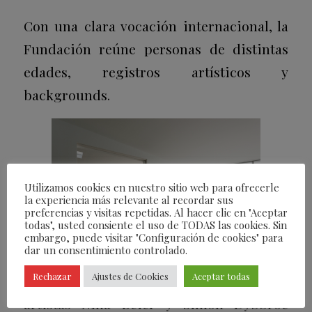
Con una clara vocación internacional, la
Fundación reúne personas de distintas
edades, registros artísticos y
backgrounds.
Utilizamos cookies en nuestro sitio web para ofrecerle
la experiencia más relevante al recordar sus
preferencias y visitas repetidas. Al hacer clic en "Aceptar
todas", usted consiente el uso de TODAS las cookies. Sin
embargo, puede visitar "Configuración de cookies" para
dar un consentimiento controlado.
Rechazar
Ajustes de Cookies
Aceptar todas
PROTEIN
, fruto de la residencia de los
artistas
Nina Beier y Simon Dybbroe