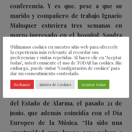
conferencia. Y es que, pese a que su
marido y compañero de trabajo Ignacio
Maluquer estuviera tres semanas en
marzo ingresado en el hospital, Sandra
se refugió en el trabajo una vez que se
Utilizamos cookies en nuestro sitio web para ofrecerle
la experiencia más relevante al recordar sus
recuperó el que es su compañero de
preferencias y visitas repetidas. Al hacer clic en "Aceptar
todas", usted consiente el uso de TODAS las cookies. Sin
trabajo y de vida. Así, durante una parte
embargo, puede visitar "Configuración de cookies" para
del confinamiento, se centró en la
dar un consentimiento controlado.
creación del primer concierto que se
Rechazar
Ajustes de Cookies
Aceptar todas
ofreció una vez que se decretara el final
del Estado de Alarma, el pasado 21 de
junio, que además coincidía con el Día
Europeo de la Música. “Ha sido una