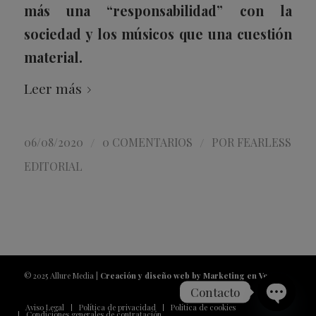
más una “responsabilidad” con la
sociedad y los músicos que una cuestión
material.
Leer más
/
/
06/08/2020
0 COMENTARIOS
POR
FEARLESS
EDITORIAL
© 2025 Allure Media |
Creación y diseño web by Marketing en Vena
Contacto
Aviso Legal
Política de privacidad
Política de cookies
Condiciones generales de contratación
Open