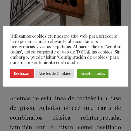
Utilizamos cookies en nuestro sitio web para ofrecerle
la experiencia más relevante al recordar sus
Con esta base se elaboran cócteles como
preferencias y visitas repetidas. Al hacer clic en "Aceptar
todas", usted consiente el uso de TODAS las cookies. Sin
Pisco Sours, Chilcanos, Mojitos, Spritz y
embargo, puede visitar "Configuración de cookies" para
dar un consentimiento controlado.
Pisco Tonics
, para ofrecer una
experiencia única que no se encuentra en
Rechazar
Ajustes de Cookies
Aceptar todas
ningún otro bar del país.
Además de esta línea de coctelería a base
de pisco, Acholao ofrece una carta de
combinados clásica reinterpretada,
también con el pisco como destilado