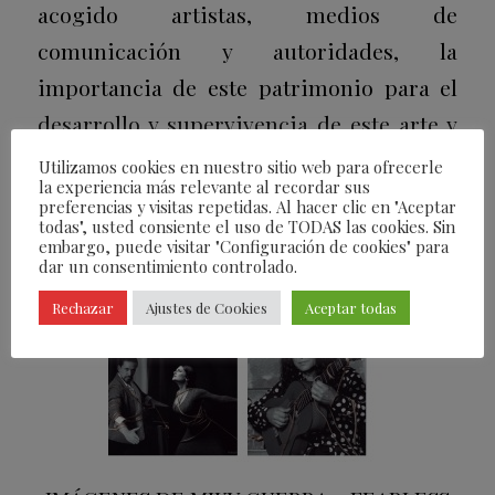
acogido artistas, medios de
comunicación y autoridades, la
importancia de este patrimonio para el
desarrollo y supervivencia de este arte y
como un valor turístico.
Utilizamos cookies en nuestro sitio web para ofrecerle
la experiencia más relevante al recordar sus
preferencias y visitas repetidas. Al hacer clic en "Aceptar
todas", usted consiente el uso de TODAS las cookies. Sin
embargo, puede visitar "Configuración de cookies" para
dar un consentimiento controlado.
Rechazar
Ajustes de Cookies
Aceptar todas