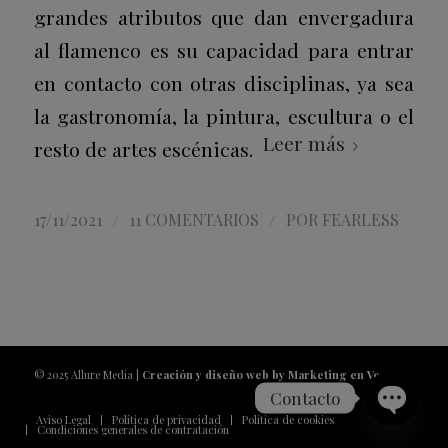
grandes atributos que dan envergadura
al flamenco es su capacidad para entrar
en contacto con otras disciplinas, ya sea
la gastronomía, la pintura, escultura o el
Leer más
resto de artes escénicas.
/
/
17/11/2021
11 COMENTARIOS
POR
FEARLESS
© 2025 Allure Media |
Creación y diseño web by Marketing en Vena
Contacto
Aviso Legal
Política de privacidad
Política de cookies
Condiciones generales de contratación
Open
chaty