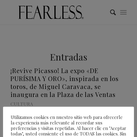
Entradas
¡Revive Picasso! La expo «DE
PURÍSIMA Y ORO», inspirada en los
toros, de Miguel Caravaca, se
inaugura en la Plaza de las Ventas
CULTURA
Utilizamos cookies en nuestro sitio web para ofrecerle
la experiencia más relevante al recordar sus
Del 13 al 21 de mayo en la Sala Bienvenida,
preferencias y visitas repetidas. Al hacer clic en "Aceptar
todas", usted consiente el uso de TODAS las cookies. Sin
Plaza de toros de Las Ventas (Madrid) se