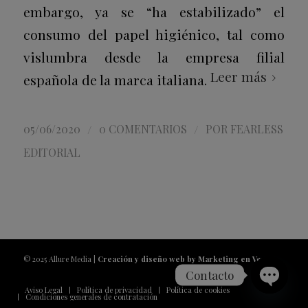
embargo, ya se “ha estabilizado” el
consumo del papel higiénico, tal como
vislumbra desde la empresa filial
Leer más
española de la marca italiana.
/
/
05/06/2020
0 COMENTARIOS
POR
FEARLESS
EDITORIAL
© 2025 Allure Media |
Creación y diseño web by Marketing en Vena
Contacto
Aviso Legal
Política de privacidad
Política de cookies
Condiciones generales de contratación
Open