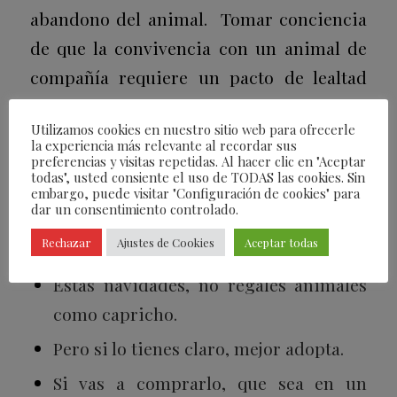
abandono del animal. Tomar conciencia
de que la convivencia con un animal de
compañía requiere un pacto de lealtad
con el animal y el medioambiente.
Utilizamos cookies en nuestro sitio web para ofrecerle
la experiencia más relevante al recordar sus
Ellos son #LEALES contigo, y este es
preferencias y visitas repetidas. Al hacer clic en "Aceptar
nuestro deber con ellos. Porque la lealtad
todas", usted consiente el uso de TODAS las cookies. Sin
embargo, puede visitar "Configuración de cookies" para
es un intercambio de valores, de
dar un consentimiento controlado.
compromisos, de entrega.
Rechazar
Ajustes de Cookies
Aceptar todas
Estas navidades, no regales animales
como capricho.
Pero si lo tienes claro, mejor adopta.
Si vas a comprarlo, que sea en un