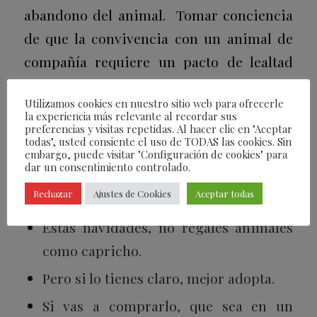
abandono del animal. Tomar conciencia
de que la convivencia con un animal de
compañía requiere un pacto de lealtad
con el animal y el medioambiente.
Utilizamos cookies en nuestro sitio web para ofrecerle
la experiencia más relevante al recordar sus
Ellos son #LEALES contigo, y este es
preferencias y visitas repetidas. Al hacer clic en "Aceptar
nuestro deber con ellos. Porque la lealtad
todas", usted consiente el uso de TODAS las cookies. Sin
embargo, puede visitar "Configuración de cookies" para
es un intercambio de valores, de
dar un consentimiento controlado.
compromisos, de entrega.
Rechazar
Ajustes de Cookies
Aceptar todas
Estas navidades, no regales animales
como capricho.
Pero si lo tienes claro, mejor adopta.
Si vas a comprarlo, que sea en un