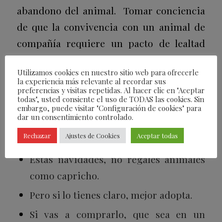
abandono del animal. Tomar conciencia
de que la convivencia con un animal de
compañía requiere un pacto de lealtad
con el animal y el medioambiente.
Utilizamos cookies en nuestro sitio web para ofrecerle
la experiencia más relevante al recordar sus
Ellos son #LEALES contigo, y este es
preferencias y visitas repetidas. Al hacer clic en "Aceptar
nuestro deber con ellos. Porque la lealtad
todas", usted consiente el uso de TODAS las cookies. Sin
embargo, puede visitar "Configuración de cookies" para
es un intercambio de valores, de
dar un consentimiento controlado.
compromisos, de entrega.
Rechazar
Ajustes de Cookies
Aceptar todas
Estas navidades, no regales animales
como capricho.
Pero si lo tienes claro, mejor adopta.
Si vas a comprarlo, que sea en un