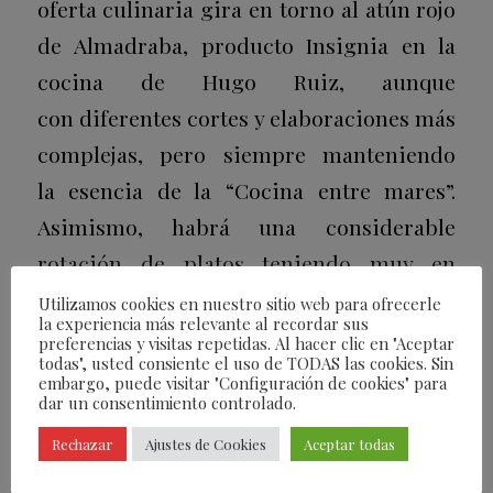
oferta culinaria gira en torno al atún rojo
de Almadraba, producto Insignia en la
cocina de Hugo Ruiz, aunque
con diferentes cortes y elaboraciones más
complejas, pero siempre manteniendo
la esencia de la “Cocina entre mares”.
Asimismo, habrá una considerable
rotación de platos teniendo muy en
cuenta la temporada y estacionalidad de
Utilizamos cookies en nuestro sitio web para ofrecerle
la experiencia más relevante al recordar sus
cada producto.
preferencias y visitas repetidas. Al hacer clic en "Aceptar
todas", usted consiente el uso de TODAS las cookies. Sin
embargo, puede visitar "Configuración de cookies" para
Tan solo siete meses después de su
dar un consentimiento controlado.
irrupción en el panorama gastronómico
Rechazar
Ajustes de Cookies
Aceptar todas
de Madrid, Bugao ya se ha hecho acreedor