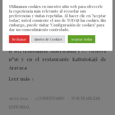
Utilizamos cookies en nuestro sitio web para ofrecerle
nueva edición cápsula de la revista
la experiencia más relevante al recordar sus
preferencias y visitas repetidas. Al hacer clic en "Aceptar
Fearless ® (junto al suplemento de danza
todas", usted consiente el uso de TODAS las cookies. Sin
con Blanca Li) en cualquier de los 10
embargo, puede visitar "Configuración de cookies" para
dar un consentimiento controlado.
establecimientos de
Sanchez Romero
en
Rechazar
Ajustes de Cookies
Aceptar todas
Madrid, en el quiosco de la C/Serrano
nº102 (Embajada Americana) y C/ Génova
nº16 y en el restaurante KaButoKaji de
Aravaca
Leer más
/
/
19/03/2021
1 COMENTARIO
POR
FEARLESS
EDITORIAL