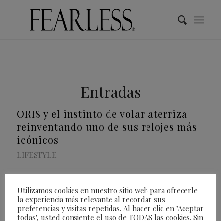
Entradas
ORIS y el instinto de volar aterriza
reinventando uno de sus relojes más
icónicos
LIFESTYLE
Oris
ha estado experimentando con el
Utilizamos cookies en nuestro sitio web para ofrecerle
la experiencia más relevante al recordar sus
bronce en sus relojes de buceo durante
preferencias y visitas repetidas. Al hacer clic en "Aceptar
todas", usted consiente el uso de TODAS las cookies. Sin