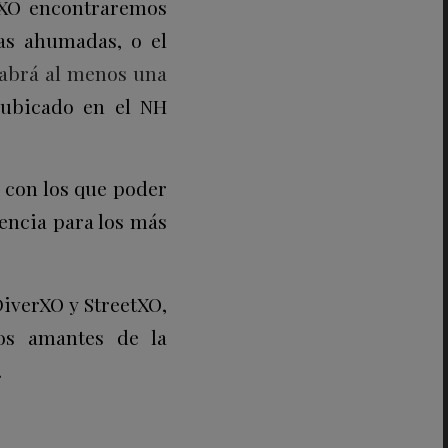
oXO encontraremos
as ahumadas, o el
habrá al menos una
ubicado en el NH
s con los que poder
encia para los más
iverXO y StreetXO,
los amantes de la
.