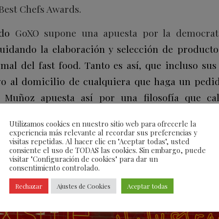
Best Chefs Awards.
ado
GoXO supone una apuesta por la democratiz
cuidando la elaboración y selección de product
rmal del fast food. Tanto es así, que incluso su
o al domicilio de cualquiera que haga un pedid
z Muñoz apuesta así por una filosofía que ca
.
Utilizamos cookies en nuestro sitio web para ofrecerle la
experiencia más relevante al recordar sus preferencias y
visitas repetidas. Al hacer clic en "Aceptar todas", usted
consiente el uso de TODAS las cookies. Sin embargo, puede
visitar "Configuración de cookies" para dar un
consentimiento controlado.
Rechazar
Ajustes de Cookies
Aceptar todas