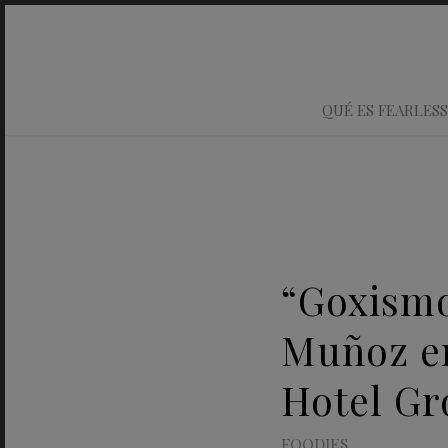
QUÉ ES FEARLESS
“Goxismo
Muñoz en
Hotel G
FOODIES