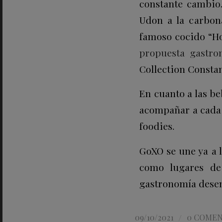
constante cambio
Udon a la carbon
famoso cocido “H
propuesta gastro
Collection Consta
En cuanto a las be
acompañar a cada 
foodies.
GoXO se une ya a 
como lugares de 
gastronomía desenf
/
09/10/2021
0 COMEN