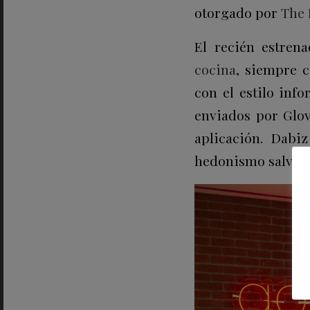
otorgado por
The 
El recién estren
cocina
, siempre 
con el estilo info
enviados por Glov
aplicación. Dabi
hedonismo salvaje”