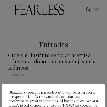
Entradas
ORIS y el instinto de volar aterriza
reinventando uno de sus relojes más
icónicos
LIFESTYLE
Oris
ha estado experimentando con el
Utilizamos cookies en nuestro sitio web para ofrecerle
la experiencia más relevante al recordar sus
bronce en sus relojes de buceo durante
preferencias y visitas repetidas. Al hacer clic en "Aceptar
todas", usted consiente el uso de TODAS las cookies. Sin