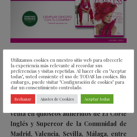
El próximo 19 de octubre, Día Mundial
Utilizamos cookies en nuestro sitio web para ofrecerle
de la lucha contra el cáncer de mama,
la experiencia más relevante al recordar sus
preferencias y visitas repetidas. Al hacer clic en "Aceptar
sale la edición de otoño de la revista
todas", usted consiente el uso de TODAS las cookies. Sin
embargo, puede visitar "Configuración de cookies" para
Fearless® como obsequio con tu compra
dar un consentimiento controlado.
en cualquier de los 10 establecimientos
Rechazar
Ajustes de Cookies
Aceptar todas
de Sanchez Romero en Madrid y a la
venta en quioscos adheridos de El Corte
Inglés y Supercor de la Comunidad de
Madrid, Valencia, Sevilla, Málaga, entre