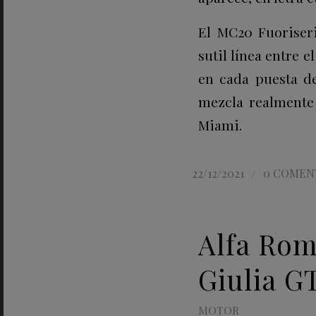
El MC20 Fuoriser
sutil línea entre e
en cada puesta de
mezcla realmente 
Miami.
/
22/12/2021
0 COMEN
Alfa Rom
Giulia G
MOTOR