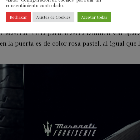
consentimiento controlado.
lo, la carrocería presenta un tono negro brillant
Rechazar
Ajustes de Cookies
Aceptar todas
Tridente, en la parrilla y en el pilar trasero, e
de Maserati en la parte trasera también son opac
n la puerta es de color rosa pastel, al igual que 