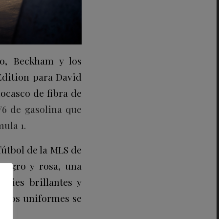
vo, Beckham y los
Edition para David
ocasco de fibra de
6 de gasolina que
ula 1.
 fútbol de la MLS de
 negro y rosa, una
icies brillantes y
 y los uniformes se