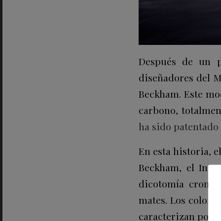
Después de un pr
diseñadores del M
Beckham. Este mod
carbono, totalmen
ha sido patentado 
En esta historia, 
Beckham, el Inter
dicotomía cromáti
mates. Los colores
caracterizan por e