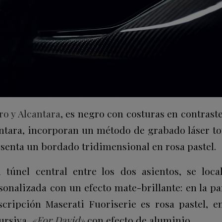
ro y Alcantara
, es negro con costuras en contraste
antara, incorporan un método de grabado láser ton
senta un bordado tridimensional en rosa pastel.
 túnel central entre los dos asientos, se loc
sonalizada con un efecto mate-brillante: en la pa
nscripción Maserati Fuoriserie es rosa pastel, en
cursiva,
«For David»
con efecto de aluminio.