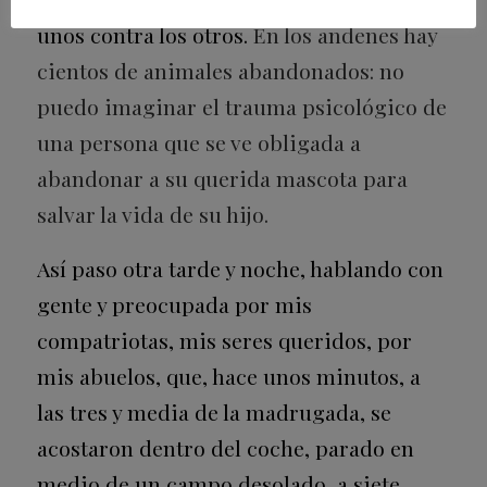
unos contra los otros.
En los andenes hay
cientos de animales abandonados: no
puedo imaginar el trauma psicológico de
una persona que se ve obligada a
abandonar a su querida mascota para
salvar la vida de su hijo.
Así paso otra tarde y noche, hablando con
gente y preocupada por mis
compatriotas, mis seres queridos, por
mis abuelos, que, hace unos minutos, a
las tres y media de la madrugada, se
acostaron dentro del coche, parado en
medio de un campo desolado, a siete